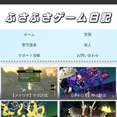
ホーム
常闇
聖守護者
咎人
サポート攻略
お問い合わせ
【メイヴ５】サポ討伐
【レギロ４】サポ討伐