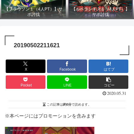
【フラウソン１（4人PT）】サ
【ルベランギス１（4人PT）】
ポ討伐
サポ討伐
20190502211621
X
Facebook
はてブ
Pocket
LINE
コピー
2020.05.31
この記事は
約0分
で読めます。
※本ページにはプロモーションを含みます