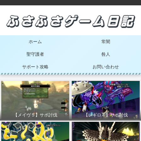
ホーム
常闇
聖守護者
咎人
サポート攻略
お問い合わせ
【メイヴ５】サポ討伐
【レギロ４】サポ討伐