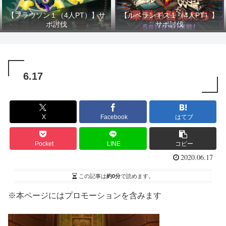
【フラウソン１（4人PT）】サ
【ルベランギス１（4人PT）】
ポ討伐
サポ討伐
6.17
X
Facebook
はてブ
Pocket
LINE
コピー
2020.06.17
この記事は
約0分
で読めます。
※本ページにはプロモーションを含みます