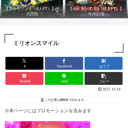
【フラウソン１（4人PT）】サ
【ルベランギス１（4人PT）】
ポ討伐
サポ討伐
ミリオンスマイル
X
Facebook
はてブ
Pocket
LINE
コピー
2023.10.16
この記事は
約0分
で読めます。
※本ページにはプロモーションを含みます