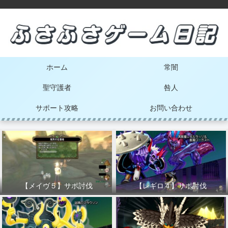
ホーム
常闇
聖守護者
咎人
サポート攻略
お問い合わせ
【メイヴ５】サポ討伐
【レギロ４】サポ討伐