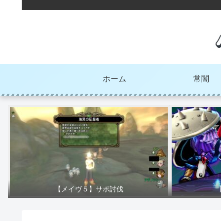
ホーム
常闇
【メイヴ５】サポ討伐