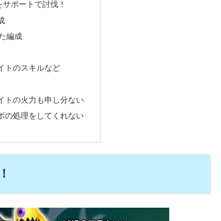
をサポートで討伐！
成
た編成
イトのスキルなど
！
イトの火力も申し分ない
ボの処理をしてくれない
！