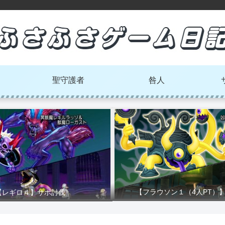
聖守護者
咎人
【フラウソン１（4人PT）
【レギロ４】サポ討伐