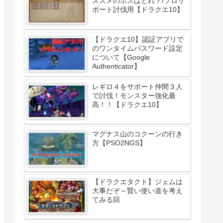
ススメのボスはどれ？/ソロサ
ポート討伐用【ドラクエ10】
【ドラクエ10】認証アプリで
のワンタイムパスワード設定
について【Google
Authenticator】
レギロ４をサポート仲間３人
で討伐！モンスター強化最
高！！【ドラクエ10】
マグナス山のコクーンの行き
方【PSO2NGS】
【ドラクエタクト】ジェムは
大事だぞ～賢い使い道を考え
てみる回