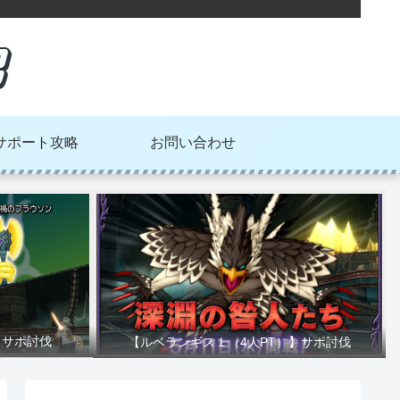
サポート攻略
お問い合わせ
】サポ討伐
【ルベランギス１（4人PT）】サポ討伐