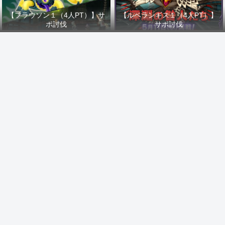
【フラウソン１（4人PT）】サ
【ルベランギス１（4人PT）】
ポ討伐
サポ討伐