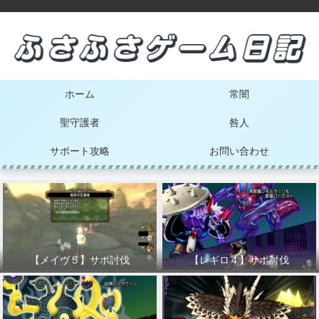
ホーム
常闇
聖守護者
咎人
サポート攻略
お問い合わせ
【メイヴ５】サポ討伐
【レギロ４】サポ討伐