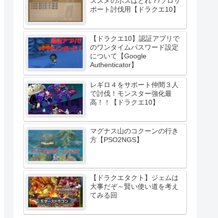
ススメのボスはどれ？/ソロサ
ポート討伐用【ドラクエ10】
【ドラクエ10】認証アプリで
のワンタイムパスワード設定
について【Google
Authenticator】
レギロ４をサポート仲間３人
で討伐！モンスター強化最
高！！【ドラクエ10】
マグナス山のコクーンの行き
方【PSO2NGS】
【ドラクエタクト】ジェムは
大事だぞ～賢い使い道を考え
てみる回