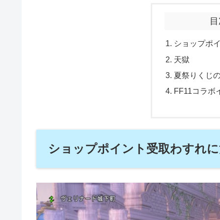
目
ショップポ
天獄
夏祭りくじ
FF11コラ
ショップポイント受取わすれに