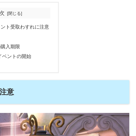
次
イント受取わすれに注意
の購入期限
ボイベントの開始
注意