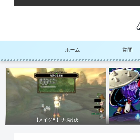
ホーム
常闇
【メイヴ５】サポ討伐