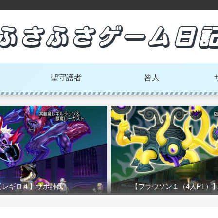
聖守護者
咎人
【レギロ４】サポ討伐
【フラウソン１（4人PT）