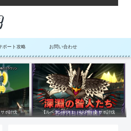
サポート攻略
お問い合わせ
】サポ討伐
【ルベランギス１（4人PT）】サポ討伐