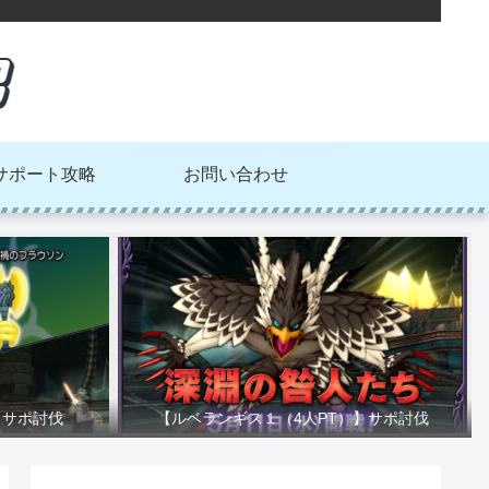
サポート攻略
お問い合わせ
】サポ討伐
【ルベランギス１（4人PT）】サポ討伐