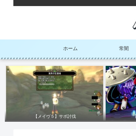
ホーム
常闇
【メイヴ５】サポ討伐