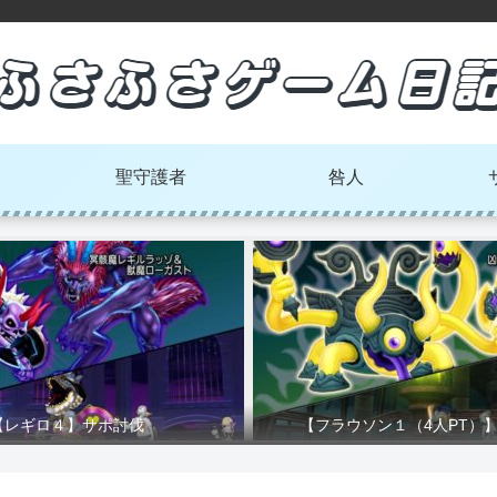
聖守護者
咎人
【レギロ４】サポ討伐
【フラウソン１（4人PT）