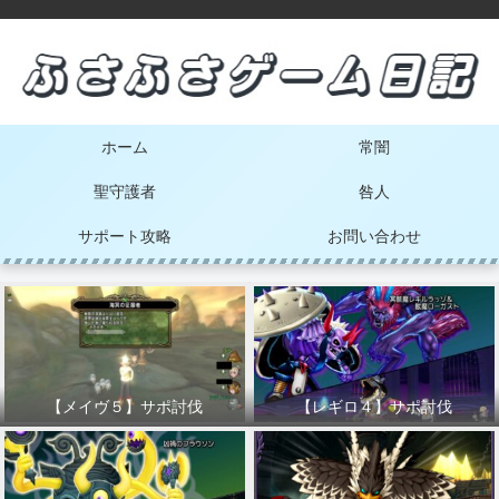
ホーム
常闇
聖守護者
咎人
サポート攻略
お問い合わせ
【メイヴ５】サポ討伐
【レギロ４】サポ討伐