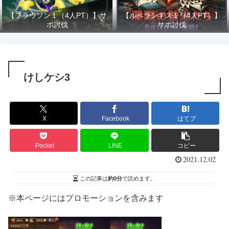
【フラウソン１（4人PT）】サ
【ルベランギス１（4人PT）】
ポ討伐
サポ討伐
けしケシ3
X
Facebook
はてブ
Pocket
LINE
コピー
2021.12.02
この記事は
約0分
で読めます。
※本ページにはプロモーションを含みます