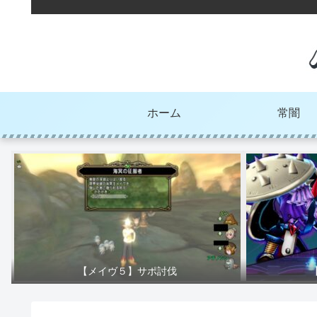
ホーム
常闇
【メイヴ５】サポ討伐