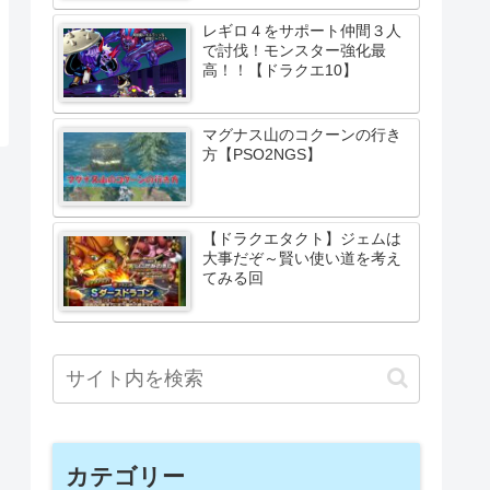
レギロ４をサポート仲間３人
で討伐！モンスター強化最
高！！【ドラクエ10】
マグナス山のコクーンの行き
方【PSO2NGS】
【ドラクエタクト】ジェムは
大事だぞ～賢い使い道を考え
てみる回
カテゴリー