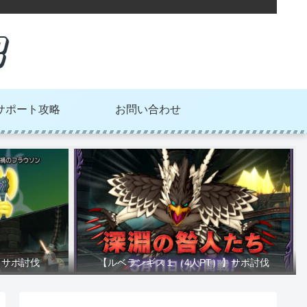
サポート攻略
お問い合わせ
】サポ討伐
【ルベランギス１（4人PT）】サポ討伐