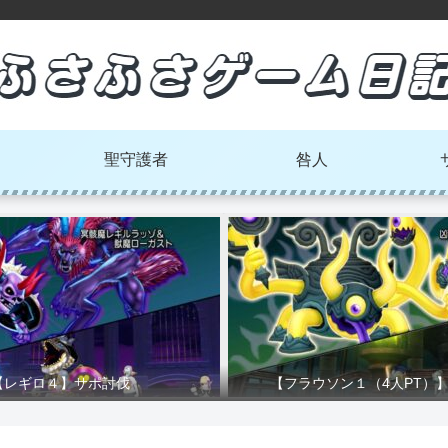
聖守護者
咎人
【レギロ４】サポ討伐
【フラウソン１（4人PT）