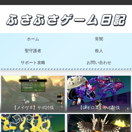
ホーム
常闇
聖守護者
咎人
サポート攻略
お問い合わせ
【メイヴ５】サポ討伐
【レギロ４】サポ討伐