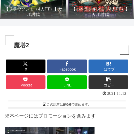
【フラウソン１（4人PT）】サ
【ルベランギス１（4人PT）】
ポ討伐
サポ討伐
魔塔2
X
Facebook
はてブ
Pocket
LINE
コピー
2021.11.12
この記事は
約0分
で読めます。
※本ページにはプロモーションを含みます