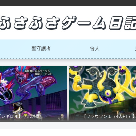
聖守護者
咎人
【レギロ４】サポ討伐
【フラウソン１（4人PT）