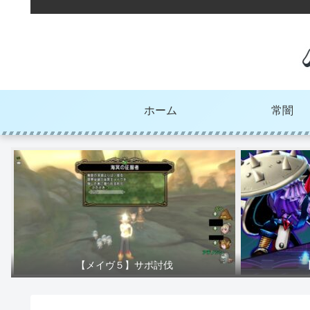
ホーム
常闇
【メイヴ５】サポ討伐