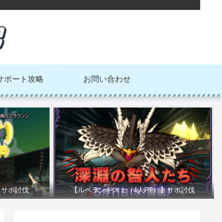
サポート攻略
お問い合わせ
】サポ討伐
【ルベランギス１（4人PT）】サポ討伐