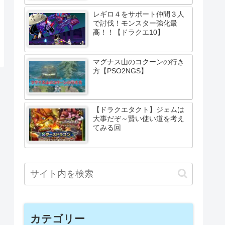
レギロ４をサポート仲間３人
で討伐！モンスター強化最
高！！【ドラクエ10】
マグナス山のコクーンの行き
方【PSO2NGS】
【ドラクエタクト】ジェムは
大事だぞ～賢い使い道を考え
てみる回
カテゴリー