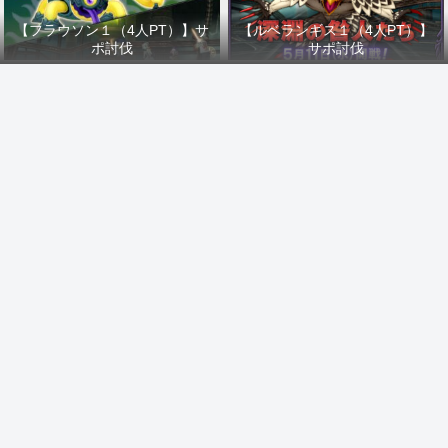
【フラウソン１（4人PT）】サ
【ルベランギス１（4人PT）】
ポ討伐
サポ討伐