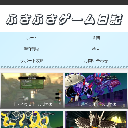
ホーム
常闇
聖守護者
咎人
サポート攻略
お問い合わせ
【メイヴ５】サポ討伐
【レギロ４】サポ討伐