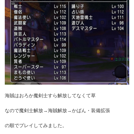
海賊はおろか魔剣士すら解放してなくて草
なので魔剣士解放→海賊解放→かばん・装備拡張
の順でプレイしてみました。