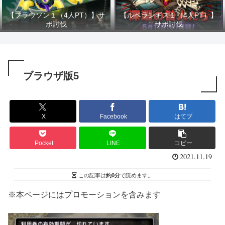
【フラウソン１（4人PT）】サ
【ルベランギス１（4人PT）】
ポ討伐
サポ討伐
ブラウザ版5
X
Facebook
はてブ
Pocket
LINE
コピー
2021.11.19
この記事は
約0分
で読めます。
※本ページにはプロモーションを含みます