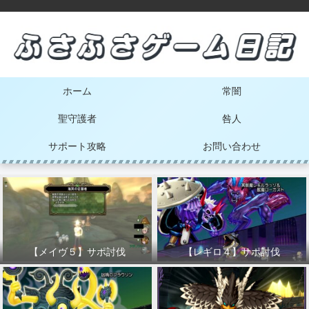
ホーム
常闇
聖守護者
咎人
サポート攻略
お問い合わせ
【メイヴ５】サポ討伐
【レギロ４】サポ討伐