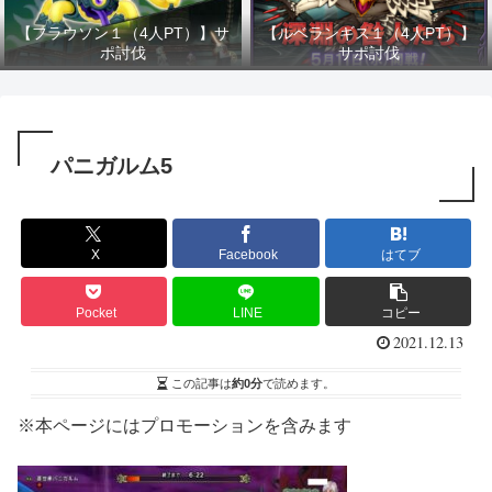
【フラウソン１（4人PT）】サ
【ルベランギス１（4人PT）】
ポ討伐
サポ討伐
パニガルム5
X
Facebook
はてブ
Pocket
LINE
コピー
2021.12.13
この記事は
約0分
で読めます。
※本ページにはプロモーションを含みます