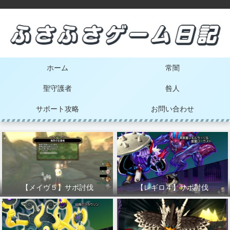
ホーム
常闇
聖守護者
咎人
サポート攻略
お問い合わせ
【メイヴ５】サポ討伐
【レギロ４】サポ討伐