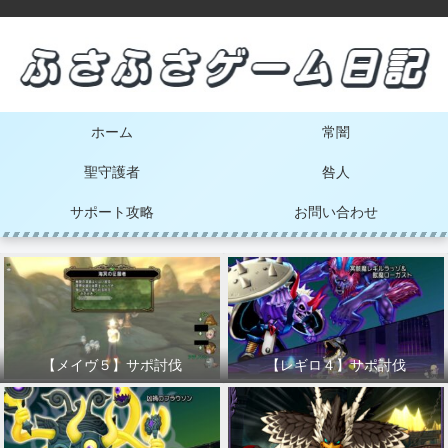
ホーム
常闇
聖守護者
咎人
サポート攻略
お問い合わせ
【メイヴ５】サポ討伐
【レギロ４】サポ討伐