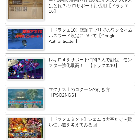
聖守護者の指輪を作るのにオススメのボス
はどれ？/ソロサポート討伐用【ドラクエ
10】
【ドラクエ10】認証アプリでのワンタイム
パスワード設定について【Google
Authenticator】
レギロ４をサポート仲間３人で討伐！モン
スター強化最高！！【ドラクエ10】
マグナス山のコクーンの行き方
【PSO2NGS】
【ドラクエタクト】ジェムは大事だぞ～賢
い使い道を考えてみる回