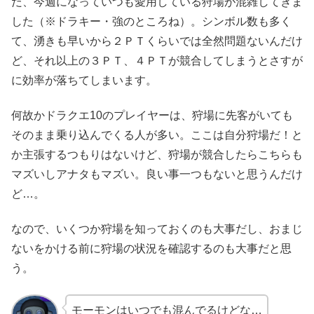
だ、今週になっていつも愛用している狩場が混雑してきま
した（※ドラキー・強のところね）。シンボル数も多く
て、湧きも早いから２ＰＴくらいでは全然問題ないんだけ
ど、それ以上の３ＰＴ、４ＰＴが競合してしまうとさすが
に効率が落ちてしまいます。
何故かドラクエ10のプレイヤーは、狩場に先客がいても
そのまま乗り込んでくる人が多い。ここは自分狩場だ！と
か主張するつもりはないけど、狩場が競合したらこちらも
マズいしアナタもマズい。良い事一つもないと思うんだけ
ど…。
なので、いくつか狩場を知っておくのも大事だし、おまじ
ないをかける前に狩場の状況を確認するのも大事だと思
う。
モーモンはいつでも混んでるけどな…