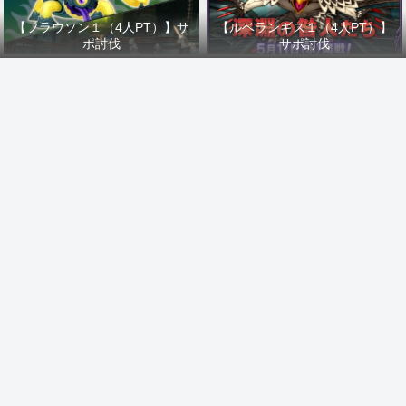
【フラウソン１（4人PT）】サ
【ルベランギス１（4人PT）】
ポ討伐
サポ討伐