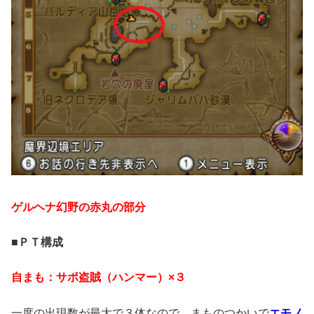
ゲルヘナ幻野の赤丸の部分
■ＰＴ構成
自まも：サポ盗賊（ハンマー）×３
一度の出現数が最大で３体なので、まものつかいで
エモノ