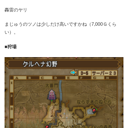
轟雷のヤリ
まじゅうのツノは少しだけ高いですかね（7,000Ｇくら
い）。
■狩場