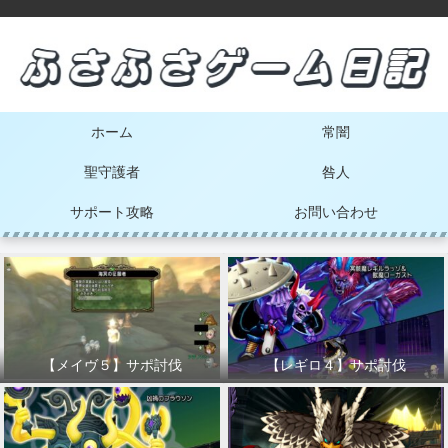
ホーム
常闇
聖守護者
咎人
サポート攻略
お問い合わせ
【メイヴ５】サポ討伐
【レギロ４】サポ討伐