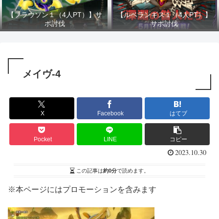
【フラウソン１（4人PT）】サ
【ルベランギス１（4人PT）】
ポ討伐
サポ討伐
メイヴ-4
X
Facebook
はてブ
Pocket
LINE
コピー
2023.10.30
この記事は
約0分
で読めます。
※本ページにはプロモーションを含みます