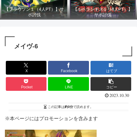
【フラウソン１（4人PT）】サ
【ルベランギス１（4人PT）】
ポ討伐
サポ討伐
メイヴ-6
X
Facebook
はてブ
Pocket
LINE
コピー
2023.10.30
この記事は
約0分
で読めます。
※本ページにはプロモーションを含みます