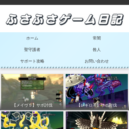
ホーム
常闇
聖守護者
咎人
サポート攻略
お問い合わせ
【メイヴ５】サポ討伐
【レギロ４】サポ討伐