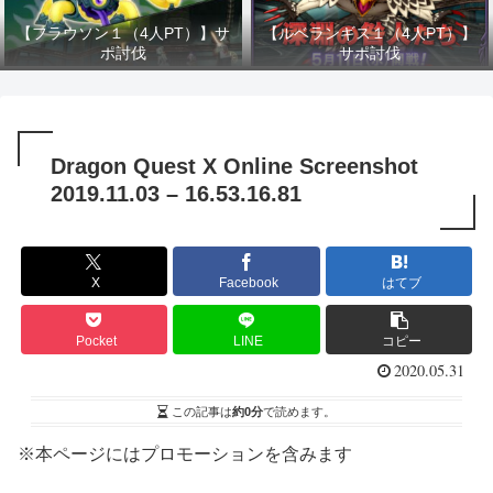
【フラウソン１（4人PT）】サ
【ルベランギス１（4人PT）】
ポ討伐
サポ討伐
Dragon Quest X Online Screenshot
2019.11.03 – 16.53.16.81
X
Facebook
はてブ
Pocket
LINE
コピー
2020.05.31
この記事は
約0分
で読めます。
※本ページにはプロモーションを含みます