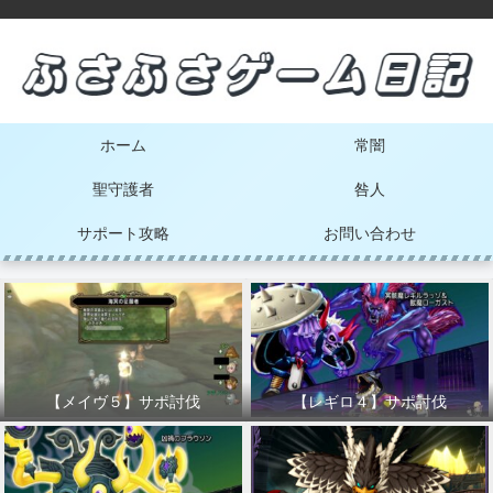
ホーム
常闇
聖守護者
咎人
サポート攻略
お問い合わせ
【メイヴ５】サポ討伐
【レギロ４】サポ討伐