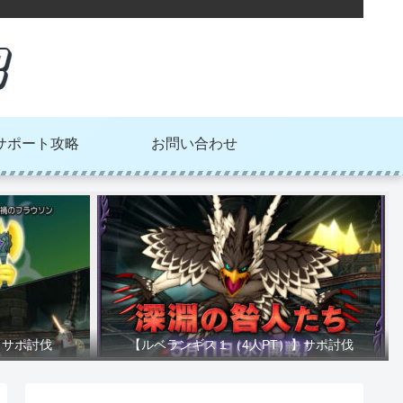
サポート攻略
お問い合わせ
】サポ討伐
【ルベランギス１（4人PT）】サポ討伐