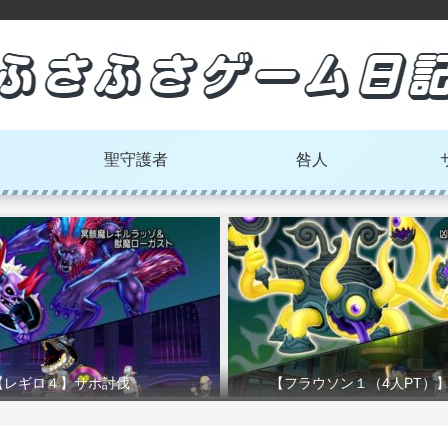
聖守護者
咎人
【レギロ４】サポ討伐
【フラウソン１（4人PT）