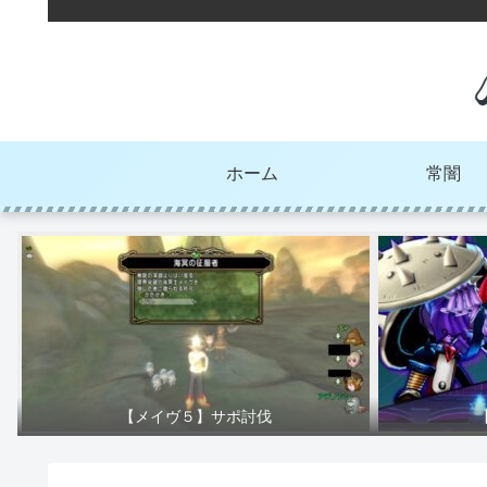
ホーム
常闇
【メイヴ５】サポ討伐