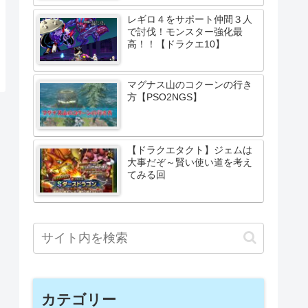
レギロ４をサポート仲間３人
で討伐！モンスター強化最
高！！【ドラクエ10】
マグナス山のコクーンの行き
方【PSO2NGS】
【ドラクエタクト】ジェムは
大事だぞ～賢い使い道を考え
てみる回
カテゴリー