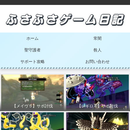
ホーム
常闇
聖守護者
咎人
サポート攻略
お問い合わせ
【メイヴ５】サポ討伐
【レギロ４】サポ討伐