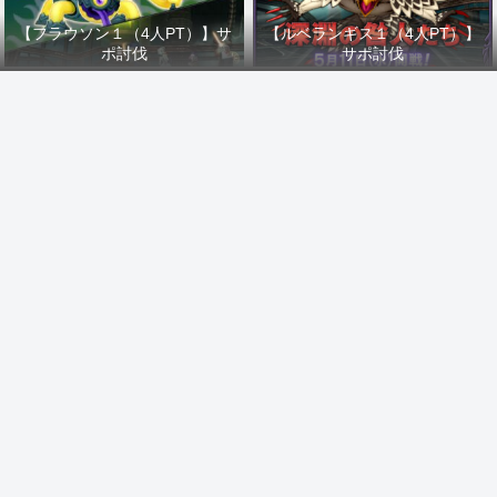
【フラウソン１（4人PT）】サ
【ルベランギス１（4人PT）】
ポ討伐
サポ討伐