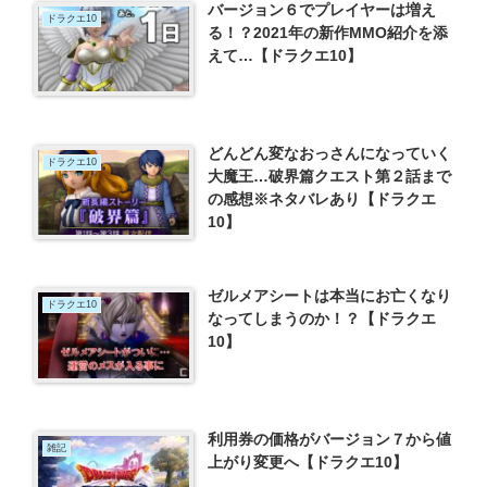
バージョン６でプレイヤーは増え
ドラクエ10
る！？2021年の新作MMO紹介を添
えて…【ドラクエ10】
どんどん変なおっさんになっていく
ドラクエ10
大魔王…破界篇クエスト第２話まで
の感想※ネタバレあり【ドラクエ
10】
ゼルメアシートは本当にお亡くなり
ドラクエ10
なってしまうのか！？【ドラクエ
10】
利用券の価格がバージョン７から値
雑記
上がり変更へ【ドラクエ10】