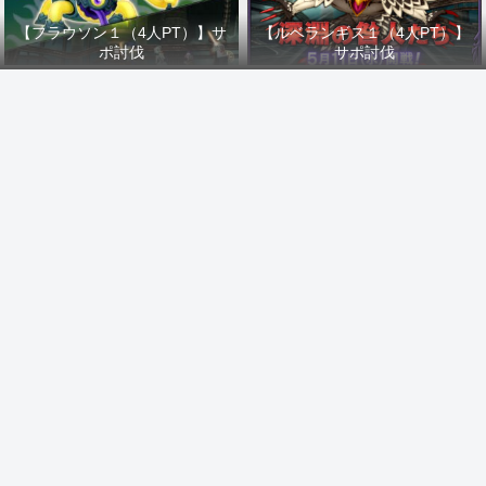
【フラウソン１（4人PT）】サ
【ルベランギス１（4人PT）】
ポ討伐
サポ討伐