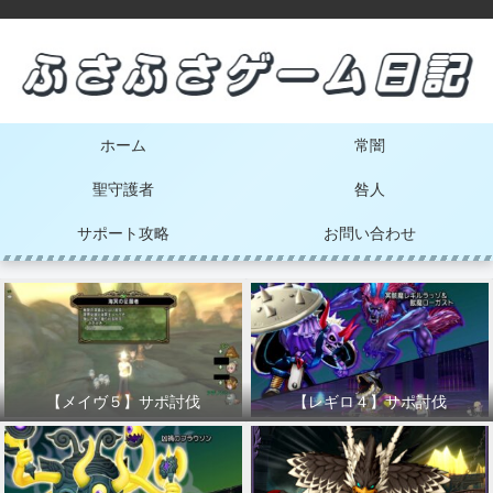
ホーム
常闇
聖守護者
咎人
サポート攻略
お問い合わせ
【メイヴ５】サポ討伐
【レギロ４】サポ討伐