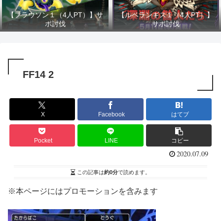
【フラウソン１（4人PT）】サ
【ルベランギス１（4人PT）】
ポ討伐
サポ討伐
FF14 2
X
Facebook
はてブ
Pocket
LINE
コピー
2020.07.09
この記事は
約0分
で読めます。
※本ページにはプロモーションを含みます