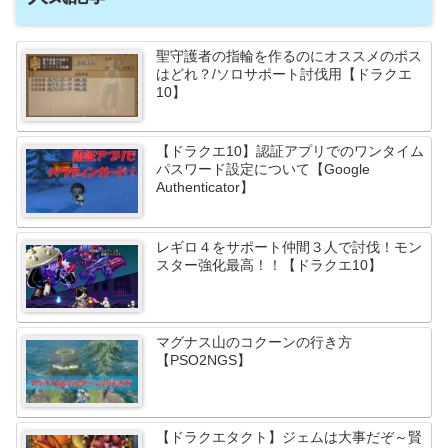
聖守護者の指輪を作るのにオススメのボス
はどれ？/ソロサポート討伐用【ドラクエ
10】
【ドラクエ10】認証アプリでのワンタイム
パスワード設定について【Google
Authenticator】
レギロ４をサポート仲間３人で討伐！モン
スター強化最高！！【ドラクエ10】
マグナス山のコクーンの行き方
【PSO2NGS】
【ドラクエタクト】ジェムは大事だぞ～賢