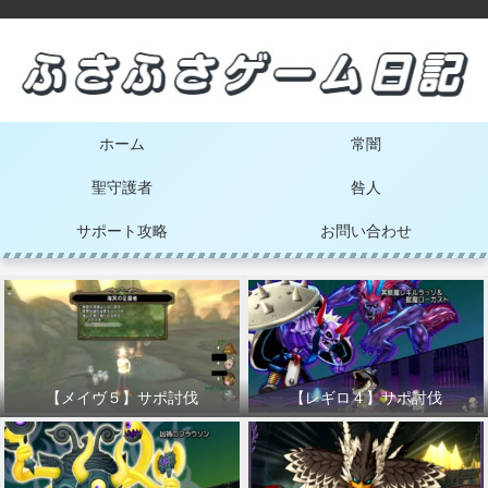
ホーム
常闇
聖守護者
咎人
サポート攻略
お問い合わせ
【メイヴ５】サポ討伐
【レギロ４】サポ討伐