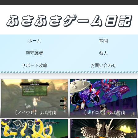
ホーム
常闇
聖守護者
咎人
サポート攻略
お問い合わせ
【メイヴ５】サポ討伐
【レギロ４】サポ討伐