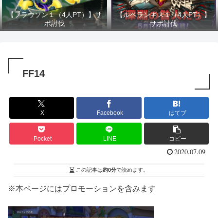
【フラウソン１（4人PT）】サ
【ルベランギス１（4人PT）】
ポ討伐
サポ討伐
FF14
X
Facebook
はてブ
Pocket
LINE
コピー
2020.07.09
この記事は
約0分
で読めます。
※本ページにはプロモーションを含みます