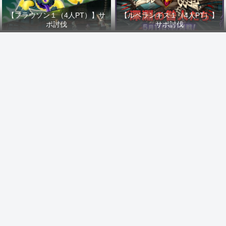
【フラウソン１（4人PT）】サ
【ルベランギス１（4人PT）】
ポ討伐
サポ討伐