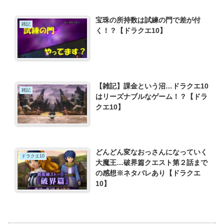
宝珠の所持数は試練の門で差が付
雑記
く！？【ドラクエ10】
【雑記】課金という沼…ドラクエ10
雑記
はリーズナブルなゲーム！？【ドラ
クエ10】
どんどん変なおっさんになっていく
ドラクエ10
大魔王…破界篇クエスト第２話まで
の感想※ネタバレあり【ドラクエ
10】