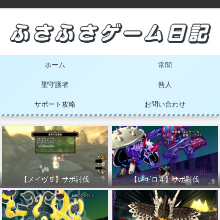
ホーム
常闇
聖守護者
咎人
サポート攻略
お問い合わせ
【メイヴ５】サポ討伐
【レギロ４】サポ討伐