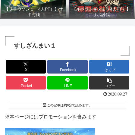
【フラウソン１（4人PT）】サ
【ルベランギス１（4人PT）】
ポ討伐
サポ討伐
すしざんまい１
X
Facebook
はてブ
Pocket
LINE
コピー
2020.09.27
この記事は
約0分
で読めます。
※本ページにはプロモーションを含みます