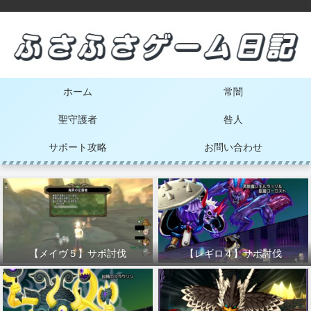
ホーム
常闇
聖守護者
咎人
サポート攻略
お問い合わせ
【メイヴ５】サポ討伐
【レギロ４】サポ討伐