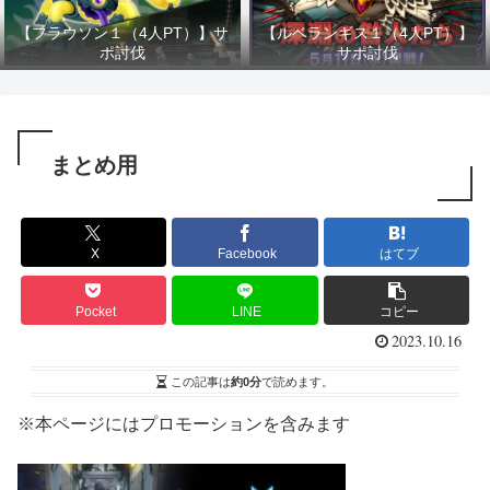
【フラウソン１（4人PT）】サ
【ルベランギス１（4人PT）】
ポ討伐
サポ討伐
まとめ用
X
Facebook
はてブ
Pocket
LINE
コピー
2023.10.16
この記事は
約0分
で読めます。
※本ページにはプロモーションを含みます