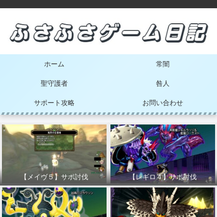
ホーム
常闇
聖守護者
咎人
サポート攻略
お問い合わせ
【メイヴ５】サポ討伐
【レギロ４】サポ討伐