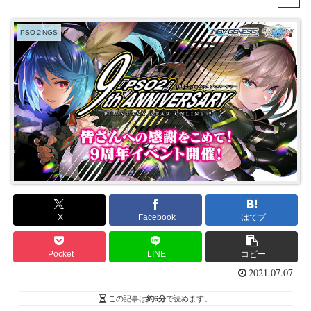
PSO２NGS
X
Facebook
はてブ
Pocket
LINE
コピー
2021.07.07
この記事は
約6分
で読めます。