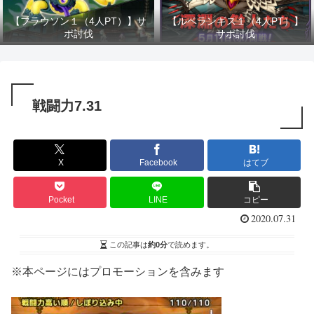
【フラウソン１（4人PT）】サ
【ルベランギス１（4人PT）】
ポ討伐
サポ討伐
戦闘力7.31
X
Facebook
はてブ
Pocket
LINE
コピー
2020.07.31
この記事は
約0分
で読めます。
※本ページにはプロモーションを含みます