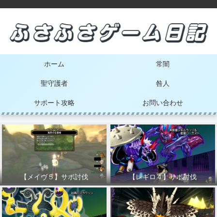
ホーム
常闇
聖守護者
咎人
サポート攻略
お問い合わせ
【メイヴ５】サポ討伐
【レギロ４】サポ討伐