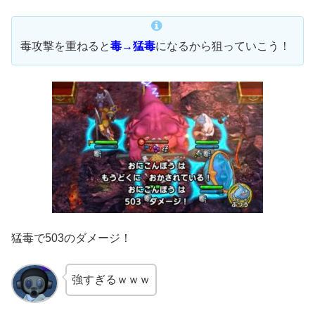
毒攻撃を重ねると
毒→猛毒
になるから狙っていこう！
猛毒で503のダメージ！
強すぎるｗｗｗ