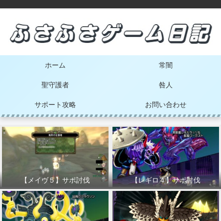
ホーム
常闇
聖守護者
咎人
サポート攻略
お問い合わせ
【メイヴ５】サポ討伐
【レギロ４】サポ討伐