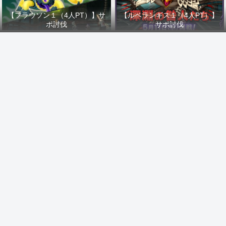
【フラウソン１（4人PT）】サ
【ルベランギス１（4人PT）】
ポ討伐
サポ討伐