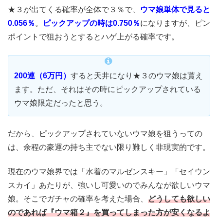
★３が出てくる確率が全体で３％で、
ウマ娘単体で見ると
0.056％
。
ピックアップの時は0.750％
になりますが、ピン
ポイントで狙おうとするとハゲ上がる確率です。
200連（6万円）
すると天井になり★３のウマ娘は貰え
ます。ただ、それはその時にピックアップされている
ウマ娘限定だったと思う。
だから、ピックアップされていないウマ娘を狙うっての
は、余程の豪運の持ち主でない限り難しく非現実的です。
現在のウマ娘界では「水着のマルゼンスキー」「セイウン
スカイ」あたりが、強いし可愛いのでみんなが欲しいウマ
娘。そこでガチャの確率を考えた場合、
どうしても欲しい
のであれば『ウマ箱２』を買ってしまった方が安くなるよ