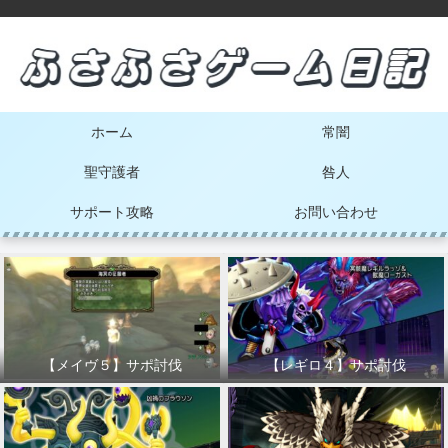
ホーム
常闇
聖守護者
咎人
サポート攻略
お問い合わせ
【メイヴ５】サポ討伐
【レギロ４】サポ討伐