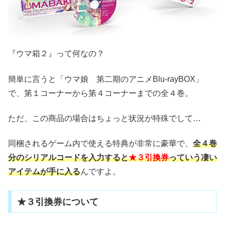
『ウマ箱２』って何なの？
簡単に言うと「ウマ娘 第二期のアニメBlu-rayBOX」
で、第１コーナーから第４コーナーまでの全４巻。
ただ、この商品の場合はちょっと状況が特殊でして…
同梱されるゲーム内で使える特典が非常に豪華で、
全４巻
分のシリアルコードを入力すると
★３引換券
っていう凄い
アイテムが手に入る
んですよ。
★３引換券について