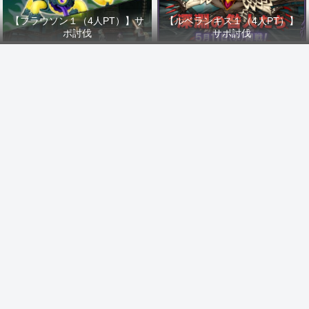
【フラウソン１（4人PT）】サ
【ルベランギス１（4人PT）】
ポ討伐
サポ討伐