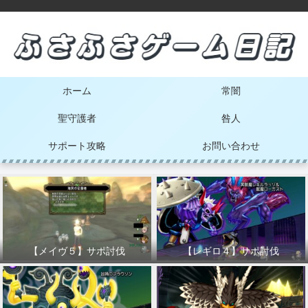
ホーム
常闇
聖守護者
咎人
サポート攻略
お問い合わせ
【メイヴ５】サポ討伐
【レギロ４】サポ討伐