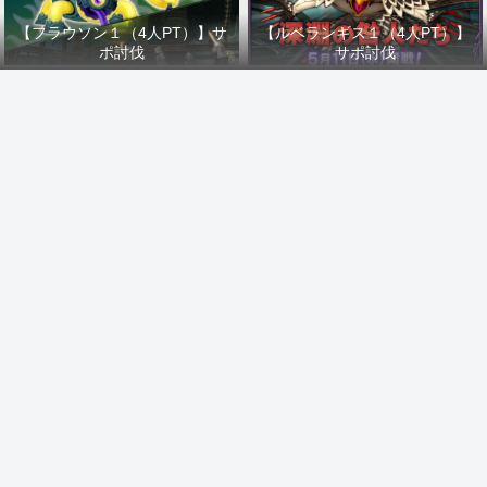
【フラウソン１（4人PT）】サ
【ルベランギス１（4人PT）】
ポ討伐
サポ討伐