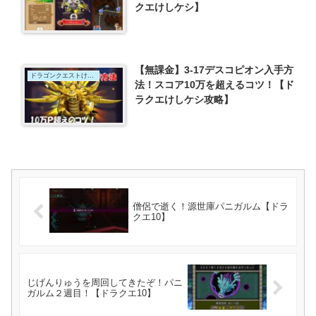
クエけしケシ】
【無課金】3-17デスコピオン入手方
ドラゴンクエストけしケシ
法！スコア10万を超えるコツ！【ド
ラクエけしケシ攻略】
僧侶で逝く！源世庫パニガルム【ドラ
クエ10】
じげんりゅうを周回してきたぞ！パニ
ガルム２週目！【ドラクエ10】