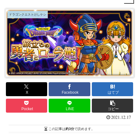
ドラゴンクエストけしケシ
X
Facebook
はてブ
Pocket
LINE
コピー
2021.12.17
この記事は
約3分
で読めます。