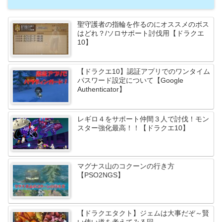
聖守護者の指輪を作るのにオススメのボス
はどれ？/ソロサポート討伐用【ドラクエ
10】
【ドラクエ10】認証アプリでのワンタイム
パスワード設定について【Google
Authenticator】
レギロ４をサポート仲間３人で討伐！モン
スター強化最高！！【ドラクエ10】
マグナス山のコクーンの行き方
【PSO2NGS】
【ドラクエタクト】ジェムは大事だぞ～賢