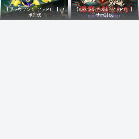
【フラウソン１（4人PT）】サ
【ルベランギス１（4人PT）】
ポ討伐
サポ討伐