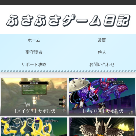
ホーム
常闇
聖守護者
咎人
サポート攻略
お問い合わせ
【メイヴ５】サポ討伐
【レギロ４】サポ討伐