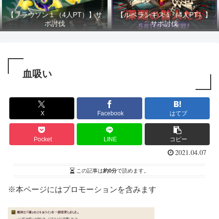
【フラウソン１（4人PT）】サ
【ルベランギス１（4人PT）】
ポ討伐
サポ討伐
血吸い
X
Facebook
はてブ
Pocket
LINE
コピー
2021.04.07
この記事は
約0分
で読めます。
※本ページにはプロモーションを含みます