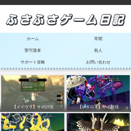
ホーム
常闇
聖守護者
咎人
サポート攻略
お問い合わせ
【メイヴ５】サポ討伐
【レギロ４】サポ討伐