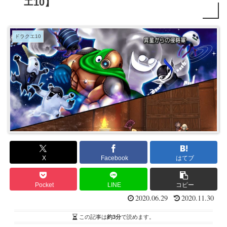
エ10】
ドラクエ10
X
Facebook
はてブ
Pocket
LINE
コピー
2020.06.29
2020.11.30
この記事は
約3分
で読めます。