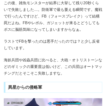
この後、雑魚モンスターが結界に大挙して残り20秒くら
いで失敗しました…。防衛軍で最も萎える瞬間です。魔戦
で行ったんですけど、FB（フォースブレイク）って結構
罠だよね。FBやレボル、ガジェットが来るとどうしても
ボスに脳筋気味になってしまいますからなぁ。
ラストでFBを撃ったのは悪手だったのでは？と少し反省
しています。
海妖兵団や凶蟲兵団に比べると、大砲・オトリストーンな
どのギミックの重要度は低いけど、この兵団はオートマッ
チングだとそこそこ失敗しますな。
異星からの侵略軍