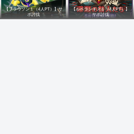
【フラウソン１（4人PT）】サ
【ルベランギス１（4人PT）】
ポ討伐
サポ討伐