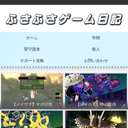
ホーム
常闇
聖守護者
咎人
サポート攻略
お問い合わせ
【メイヴ５】サポ討伐
【レギロ４】サポ討伐