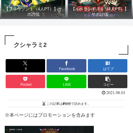
【フラウソン１（4人PT）】サ
【ルベランギス１（4人PT）】
ポ討伐
サポ討伐
クシャラミ2
X
Facebook
はてブ
Pocket
LINE
コピー
2021.08.01
この記事は
約0分
で読めます。
※本ページにはプロモーションを含みます