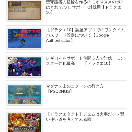
聖守護者の指輪を作るのにオススメのボス
はどれ？/ソロサポート討伐用【ドラクエ
10】
【ドラクエ10】認証アプリでのワンタイム
パスワード設定について【Google
Authenticator】
レギロ４をサポート仲間３人で討伐！モン
スター強化最高！！【ドラクエ10】
マグナス山のコクーンの行き方
【PSO2NGS】
【ドラクエタクト】ジェムは大事だぞ～賢
い使い道を考えてみる回