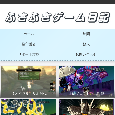
ホーム
常闇
聖守護者
咎人
サポート攻略
お問い合わせ
【メイヴ５】サポ討伐
【レギロ４】サポ討伐