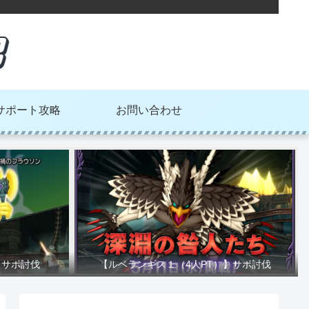
サポート攻略
お問い合わせ
】サポ討伐
【ルベランギス１（4人PT）】サポ討伐