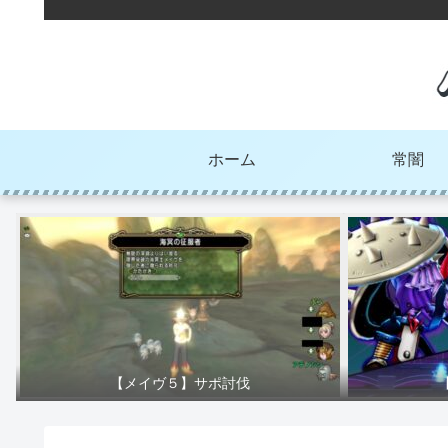
ホーム
常闇
【メイヴ５】サポ討伐