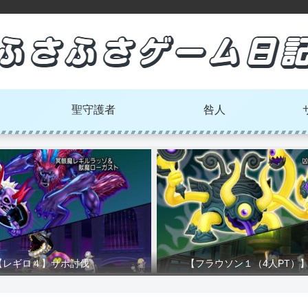
聖守護者
咎人
【レギロ４】サポ討伐
【フラウソン１（4人PT）