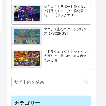
レギロ４をサポート仲間３人
で討伐！モンスター強化最
高！！【ドラクエ10】
マグナス山のコクーンの行き
方【PSO2NGS】
【ドラクエタクト】ジェムは
大事だぞ～賢い使い道を考え
てみる回
カテゴリー