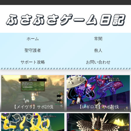
ホーム
常闇
聖守護者
咎人
サポート攻略
お問い合わせ
【メイヴ５】サポ討伐
【レギロ４】サポ討伐