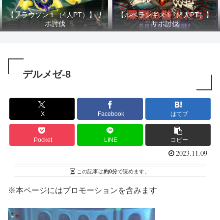
【フラウソン１（4人PT）】サ
【ルベランギス１（4人PT）】
ポ討伐
サポ討伐
デルメゼ-8
X
Facebook
はてブ
Pocket
LINE
コピー
2023.11.09
この記事は
約0分
で読めます。
※本ページにはプロモーションを含みます