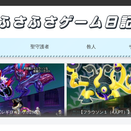
聖守護者
咎人
【レギロ４】サポ討伐
【フラウソン１（4人PT）