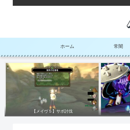
ホーム
常闇
【メイヴ５】サポ討伐