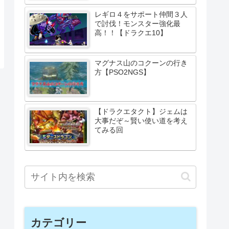
レギロ４をサポート仲間３人
で討伐！モンスター強化最
高！！【ドラクエ10】
マグナス山のコクーンの行き
方【PSO2NGS】
【ドラクエタクト】ジェムは
大事だぞ～賢い使い道を考え
てみる回
カテゴリー