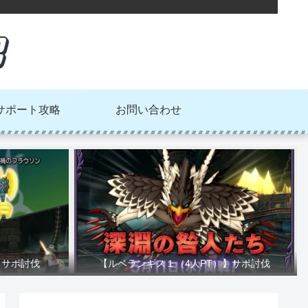
サポート攻略
お問い合わせ
】サポ討伐
【ルベランギス１（4人PT）】サポ討伐